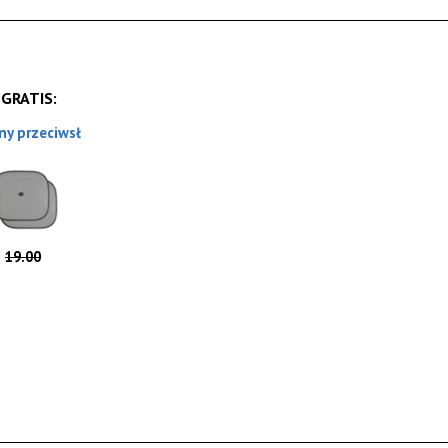
 GRATIS:
ny przeciwsł
19.00