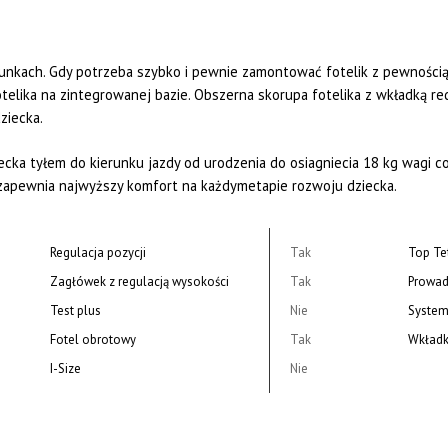
nkach. Gdy potrzeba szybko i pewnie zamontować fotelik z pewnością
telika na zintegrowanej bazie. Obszerna skorupa fotelika z wkładką re
ziecka.
ka tyłem do kierunku jazdy od urodzenia do osiagniecia 18 kg wagi co 
zapewnia najwyższy komfort na każdymetapie rozwoju dziecka.
Regulacja pozycji
Tak
Top Te
Zagłówek z regulacją wysokości
Tak
Prowad
Test plus
Nie
System
Fotel obrotowy
Tak
Wkładk
I-Size
Nie