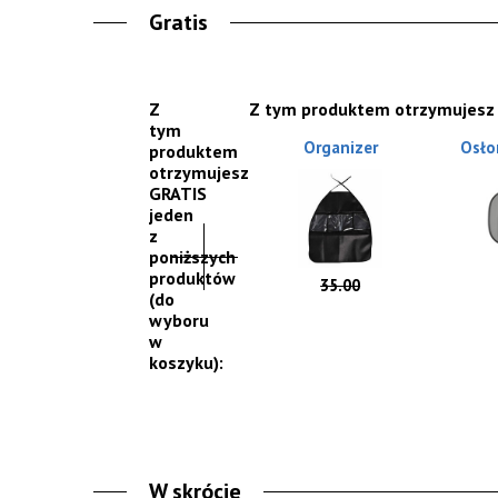
Gratis
Z
Z tym produktem otrzymujesz
tym
Organizer
Osło
produktem
otrzymujesz
GRATIS
jeden
z
poniższych
produktów
35.00
(do
wyboru
w
koszyku):
W skrócie