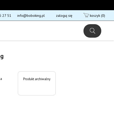
5 27 51
info@boboking.pl
zaloguj się
koszyk
(0)
kg
ja
Produkt archiwalny