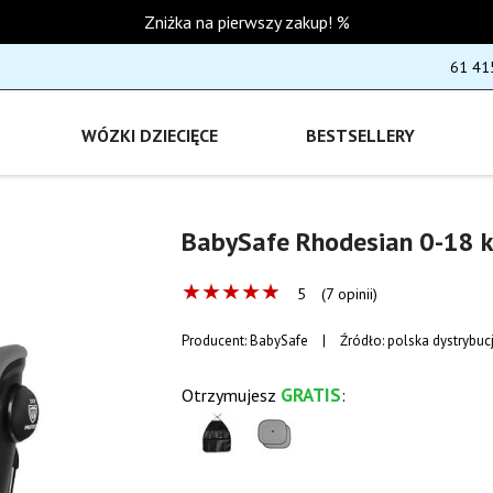
Zniżka na pierwszy zakup! %
61 41
WÓZKI DZIECIĘCE
BESTSELLERY
BabySafe Rhodesian 0-18 
★
★
★
★
★
5
(7 opinii)
Producent:
BabySafe
|
Źródło: polska dystrybuc
GRATIS
Otrzymujesz
: