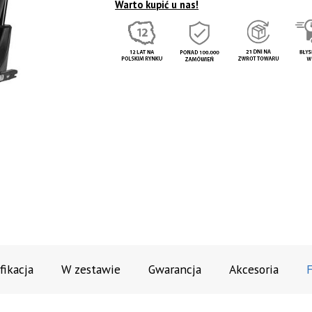
Warto kupić u nas!
fikacja
W zestawie
Gwarancja
Akcesoria