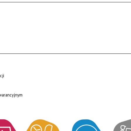
cji
gwarancyjnym