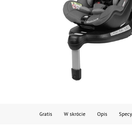
Gratis
W skrócie
Opis
Specy