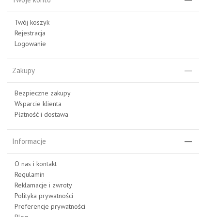
Twój koszyk
Rejestracja
Logowanie
Zakupy
Bezpieczne zakupy
Wsparcie klienta
Płatność i dostawa
Informacje
O nas i kontakt
Regulamin
Reklamacje i zwroty
Polityka prywatności
Preferencje prywatności