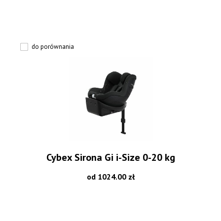
do porównania
Cybex Sirona Gi i-Size 0-20 kg
od 1024.00 zł