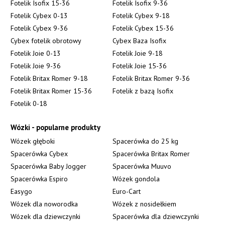
Fotelik Isofix 15-36
Fotelik Isofix 9-36
Fotelik Cybex 0-13
Fotelik Cybex 9-18
Fotelik Cybex 9-36
Fotelik Cybex 15-36
Cybex fotelik obrotowy
Cybex Baza Isofix
Fotelik Joie 0-13
Fotelik Joie 9-18
Fotelik Joie 9-36
Fotelik Joie 15-36
Fotelik Britax Romer 9-18
Fotelik Britax Romer 9-36
Fotelik Britax Romer 15-36
Fotelik z bazą Isofix
Fotelik 0-18
Wózki - popularne produkty
Wózek głęboki
Spacerówka do 25 kg
Spacerówka Cybex
Spacerówka Britax Romer
Spacerówka Baby Jogger
Spacerówka Muuvo
Spacerówka Espiro
Wózek gondola
Easygo
Euro-Cart
Wózek dla noworodka
Wózek z nosidełkiem
Wózek dla dziewczynki
Spacerówka dla dziewczynki