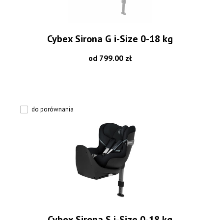
Cybex Sirona G i-Size 0-18 kg
od 799.00 zł
do porównania
Cybex Sirona S i-Size 0-18 kg