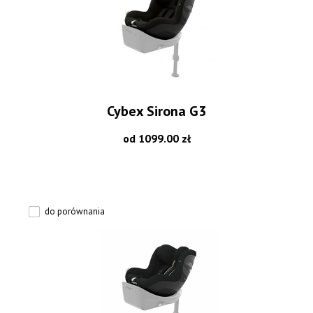
Cybex Sirona G3
od 1099.00 zł
do porównania