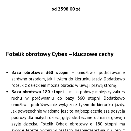
od 2598.00 zł
Fotelik obrotowy Cybex – kluczowe cechy
Baza obrotowa 360 stopni
– umożliwia podróżowanie
zarówno przodem, jak i tyłem do kierunku jazdy. Dodatkowo
fotelik z dzieckiem można obrócić w lewą i prawą stronę.
Baza obrotowa 180 stopni
– ma o połowę mniejszy zakres
ruchu w porównaniu do bazy 360 stopni. Dodatkowo
umożliwia podróżowanie wyłącznie tyłem do kierunku jazdy.
Jak powszechnie wiadomo jest to najbezpieczniejsza pozycja
podróży dla małych dzieci, gdyż skutecznie ochrania głowę i
szyję dziecka. Fotelik Cybex obrotowy o 180 stopni ma
zwykle lepsze wyniki w testach bezpieczeństwa, niż ten z