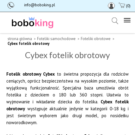
info@boboking.pl
(0)
strona główna
Foteliki samochodowe
Foteliki obrotowe
Cybex fotelik obrotowy
Cybex fotelik obrotowy
Fotelik obrotowy Cybex
to świetna propozycja dla rodziców
ceniących, oprócz bezpieczeństwa na wysokim poziomie, także
wyjątkową funkcjonalność. Specjalna baza umożliwia obrót
fotelika z dzieckiem o 180 lub 360 stopni. Ułatwia to
wyjmowanie i wkładanie dziecka do fotelika.
Cybex fotelik
obrotowy
występuje aktualnie jedynie w kategorii 0-18 kg i
jest świetnym wyborem jako drugi model, po nosidełku
noworodkowym.