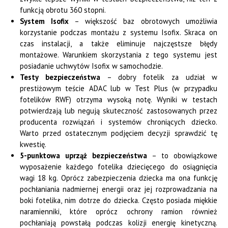
funkcją obrotu 360 stopni.
System Isofix
– większość baz obrotowych umożliwia
korzystanie podczas montażu z systemu Isofix. Skraca on
czas instalacji, a także eliminuje najczęstsze błędy
montażowe. Warunkiem skorzystania z tego systemu jest
posiadanie uchwytów Isofix w samochodzie.
Testy bezpieczeństwa
– dobry fotelik za udział w
prestiżowym teście ADAC lub w Test Plus (w przypadku
fotelików RWF) otrzyma wysoką notę. Wyniki w testach
potwierdzają lub negują skuteczność zastosowanych przez
producenta rozwiązań i systemów chroniących dziecko.
Warto przed ostatecznym podjęciem decyzji sprawdzić tę
kwestię.
5-punktowa uprząż bezpieczeństwa
– to obowiązkowe
wyposażenie każdego fotelika dziecięcego do osiągnięcia
wagi 18 kg. Oprócz zabezpieczenia dziecka ma ona funkcję
pochłaniania nadmiernej energii oraz jej rozprowadzania na
boki fotelika, nim dotrze do dziecka. Często posiada miękkie
naramienniki, które oprócz ochrony ramion również
pochłaniają powstałą podczas kolizji energię kinetyczną.