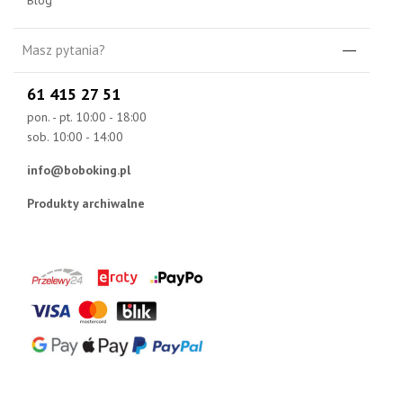
Blog
Masz pytania?
61 415 27 51
pon. - pt. 10:00 - 18:00
sob. 10:00 - 14:00
info@boboking.pl
Produkty archiwalne