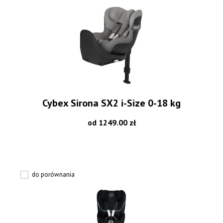
Cybex Sirona SX2 i-Size 0-18 kg
od 1249.00 zł
do porównania