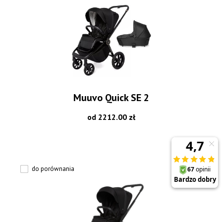
Muuvo Quick SE 2
od 2212.00 zł
do porównania