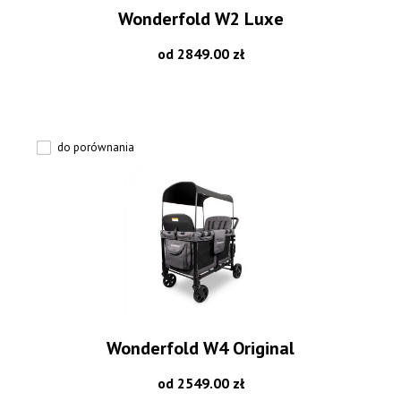
Wonderfold W2 Luxe
od 2849.00 zł
do porównania
Wonderfold W4 Original
od 2549.00 zł