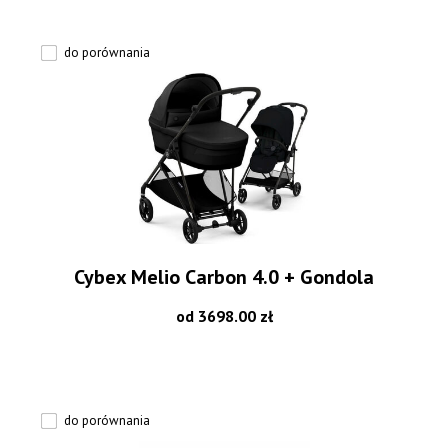
do porównania
Cybex Melio Carbon 4.0 + Gondola
od 3698.00 zł
do porównania