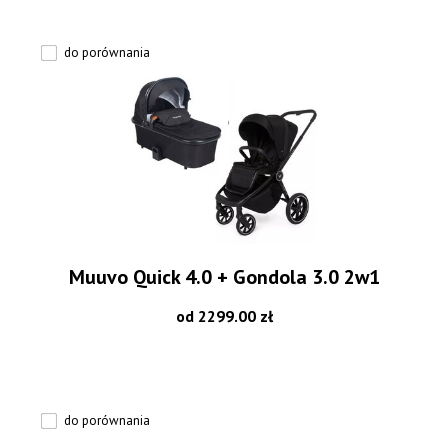
do porównania
Muuvo Quick 4.0 + Gondola 3.0 2w1
od 2299.00 zł
do porównania