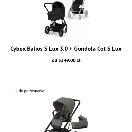
Cybex Balios S Lux 3.0 + Gondola Cot S Lux
od 3349.00 zł
do porównania