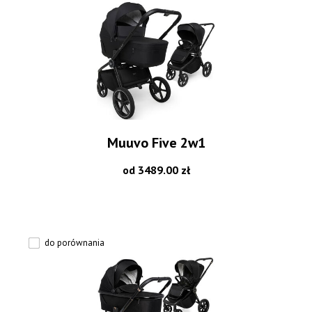
Muuvo Five 2w1
od 3489.00 zł
do porównania