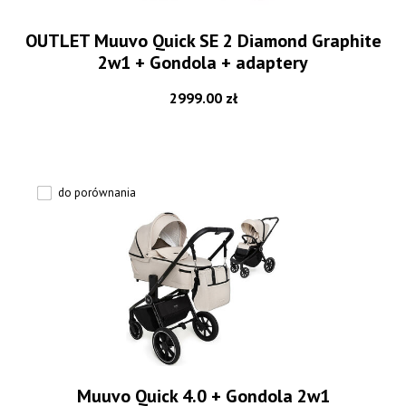
OUTLET Muuvo Quick SE 2 Diamond Graphite
2w1 + Gondola + adaptery
2999.00 zł
do porównania
Muuvo Quick 4.0 + Gondola 2w1