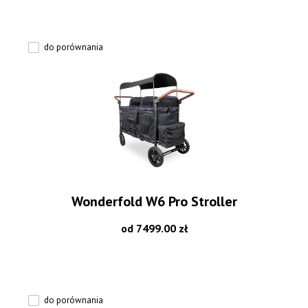
do porównania
Wonderfold W6 Pro Stroller
od 7499.00 zł
do porównania