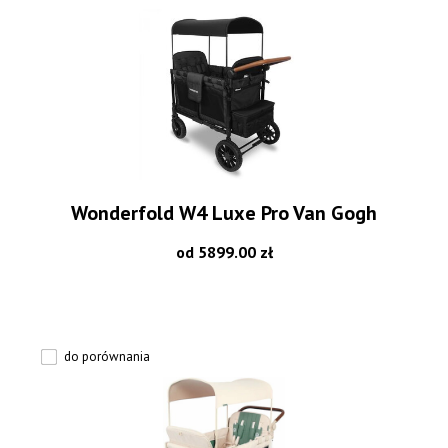
Wonderfold W4 Luxe Pro Van Gogh
od 5899.00 zł
do porównania