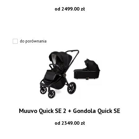
od 2499.00 zł
do porównania
Muuvo Quick SE 2 + Gondola Quick SE
od 2349.00 zł