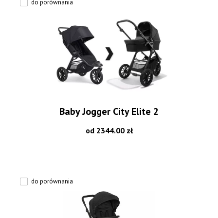
do porównania
Baby Jogger City Elite 2
od 2344.00 zł
do porównania