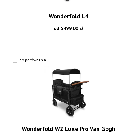
Wonderfold L4
od 5499.00 zł
do porównania
Wonderfold W2 Luxe Pro Van Gogh