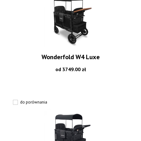
Wonderfold W4 Luxe
od 3749.00 zł
do porównania