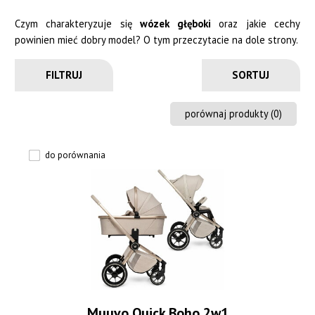
Czym charakteryzuje się
wózek głęboki
oraz jakie cechy
powinien mieć dobry model? O tym przeczytacie na dole strony.
FILTRUJ
porównaj produkty (
0
)
do porównania
Muuvo Quick Boho 2w1