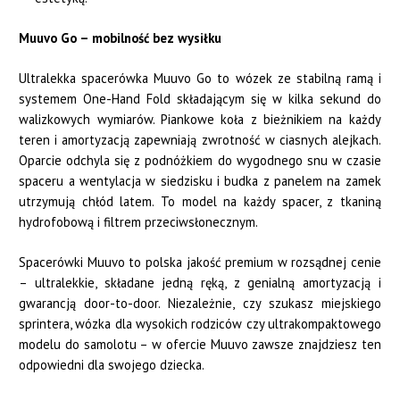
Muuvo Go – mobilność bez wysiłku
Ultralekka spacerówka Muuvo Go to wózek ze stabilną ramą i
systemem One-Hand Fold składającym się w kilka sekund do
walizkowych wymiarów. Piankowe koła z bieżnikiem na każdy
teren i amortyzacją zapewniają zwrotność w ciasnych alejkach.
Oparcie odchyla się z podnóżkiem do wygodnego snu w czasie
spaceru a wentylacja w siedzisku i budka z panelem na zamek
utrzymują chłód latem. To model na każdy spacer, z tkaniną
hydrofobową i filtrem przeciwsłonecznym.
Spacerówki Muuvo to polska jakość premium w rozsądnej cenie
– ultralekkie, składane jedną ręką, z genialną amortyzacją i
gwarancją door-to-door. Niezależnie, czy szukasz miejskiego
sprintera, wózka dla wysokich rodziców czy ultrakompaktowego
modelu do samolotu – w ofercie Muuvo zawsze znajdziesz ten
odpowiedni dla swojego dziecka.