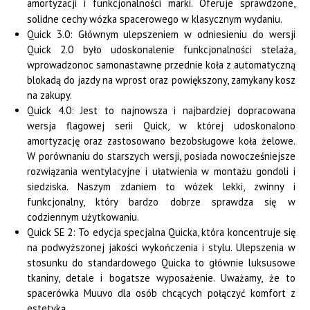
amortyzacji i funkcjonalności marki. Oferuje sprawdzone,
solidne cechy wózka spacerowego w klasycznym wydaniu.
Quick 3.0: Głównym ulepszeniem w odniesieniu do wersji
Quick 2.0 było udoskonalenie funkcjonalności stelaża,
wprowadzonoc samonastawne przednie koła z automatyczną
blokadą do jazdy na wprost oraz powiększony, zamykany kosz
na zakupy.
Quick 4.0: Jest to najnowsza i najbardziej dopracowana
wersja flagowej serii Quick, w której udoskonalono
amortyzację oraz zastosowano bezobsługowe koła żelowe.
W porównaniu do starszych wersji, posiada nowocześniejsze
rozwiązania wentylacyjne i ułatwienia w montażu gondoli i
siedziska. Naszym zdaniem to wózek lekki, zwinny i
funkcjonalny, który bardzo dobrze sprawdza się w
codziennym użytkowaniu.
Quick SE 2: To edycja specjalna Quicka, która koncentruje się
na podwyższonej jakości wykończenia i stylu. Ulepszenia w
stosunku do standardowego Quicka to głównie luksusowe
tkaniny, detale i bogatsze wyposażenie. Uważamy, że to
spacerówka Muuvo dla osób chcących połączyć komfort z
estetyką.