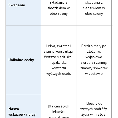
składania z
składania z
si
Składanie
siedziskiem w
siedziskiem w
obie strony
obie strony
Lekka, zwrotna i
Bardzo mały po
zwinna konstrukcja.
złożeniu,
Wyższe siedzisko i
wyjątkowo
Unikalne cechy
rączka dla
zwrotny i zwinny,
p
komfortu
zimowy śpiworek
wyższych osób.
w zestawie
Idealny do
Dla ceniących
Nasza
częstych podróży i
S
lekkość i
wskazówka przy
życia w mieście,
kompaktowe