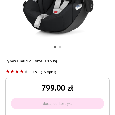
Cybex Cloud Z I-size 0-13 kg
★
★
★
★
★
4.9
(18 opinii)
799.00 zł