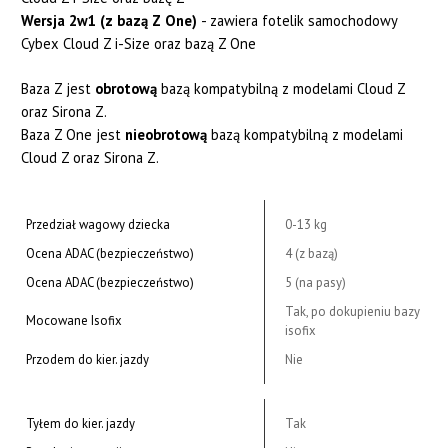
Wersja 2w1 (z bazą Z One)
- zawiera fotelik samochodowy
Cybex Cloud Z i-Size oraz bazą Z One
Baza Z jest
obrotową
bazą kompatybilną z modelami Cloud Z
oraz Sirona Z.
Baza Z One jest
nieobrotową
bazą kompatybilną z modelami
Cloud Z oraz Sirona Z.
Przedział wagowy dziecka
0-13 kg
Ocena ADAC (bezpieczeństwo)
4 (z bazą)
Ocena ADAC (bezpieczeństwo)
5 (na pasy)
Tak, po dokupieniu bazy
Mocowane Isofix
isofix
Przodem do kier. jazdy
Nie
Tyłem do kier. jazdy
Tak