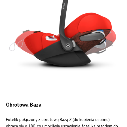
Obrotowa Baza
Fotelik połączony z obrotową Bazą Z (do kupienia osobno)
obraca się o 180, co umożliwia ustawienie fotelika przodem do