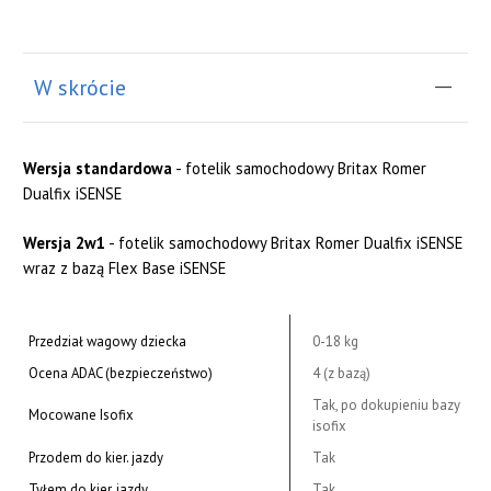
W skrócie
Wersja standardowa
- fotelik samochodowy Britax Romer
Dualfix iSENSE
Wersja 2w1
- fotelik samochodowy Britax Romer Dualfix iSENSE
wraz z bazą Flex Base iSENSE
Przedział wagowy dziecka
0-18 kg
Ocena ADAC (bezpieczeństwo)
4 (z bazą)
Tak, po dokupieniu bazy
Mocowane Isofix
isofix
Przodem do kier. jazdy
Tak
Tyłem do kier. jazdy
Tak