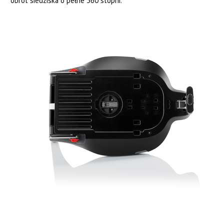
obrót siedziska o pełne 360 stopni.