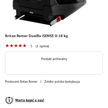
Britax Romer Dualfix iSENSE 0-18 kg
★
★
★
★
★
5
(1 opinia)
Produkt archiwalny
Producent:
Britax Romer
|
Źródło: polska dystrybucja
Warto kupić u nas!