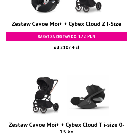
Zestaw Cavoe Moi+ + Cybex Cloud Z I-Size
172 PLN
RABAT ZA ZESTAW DO:
od 2107.4 zł
Zestaw Cavoe Moi+ + Cybex Cloud T i-size 0-
13 kg