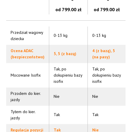
od 799.00 zł
od 799.00 zł
Przedział wagowy
0-13 kg
0-13 kg
dziecka
Ocena ADAC
4 (z bazą), 5
5, 5 (z bazą)
(bezpieczeństwo)
(na pasy)
Tak, po
Tak, po
Mocowane Isofix
dokupieniu bazy
dokupieniu bazy
isofix
isofix
Przodem do kier.
Nie
Nie
jazdy
Tyłem do kier.
Tak
Tak
jazdy
Regulacja pozycji
Tak
Nie