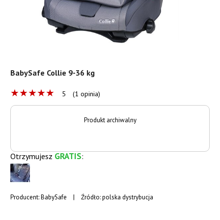
BabySafe Collie 9-36 kg
★
★
★
★
★
5
(1 opinia)
Produkt archiwalny
GRATIS
Otrzymujesz
:
Producent:
BabySafe
|
Źródło: polska dystrybucja