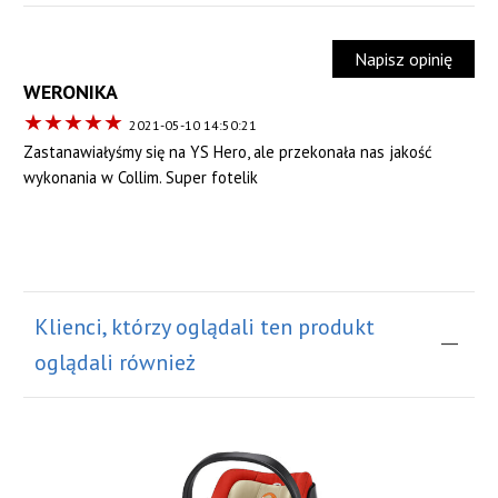
Napisz opinię
WERONIKA
★
★
★
★
★
2021-05-10 14:50:21
Zastanawiałyśmy się na YS Hero, ale przekonała nas jakość
wykonania w Collim. Super fotelik
Klienci, którzy oglądali ten produkt
oglądali również