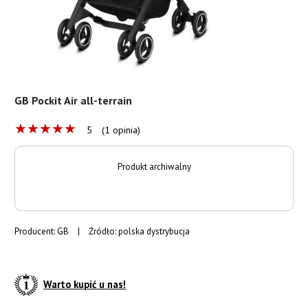
GB Pockit Air all-terrain
★
★
★
★
★
5
(1 opinia)
Produkt archiwalny
Producent:
GB
|
Źródło: polska dystrybucja
Warto kupić u nas!