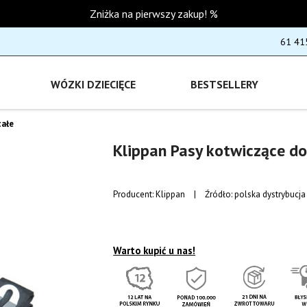
Zniżka na pierwszy zakup! %
61 41
WÓZKI DZIECIĘCE
BESTSELLERY
ałe
Klippan Pasy kotwiczące do
Producent:
Klippan
|
Źródło: polska dystrybucja
Warto kupić u nas!