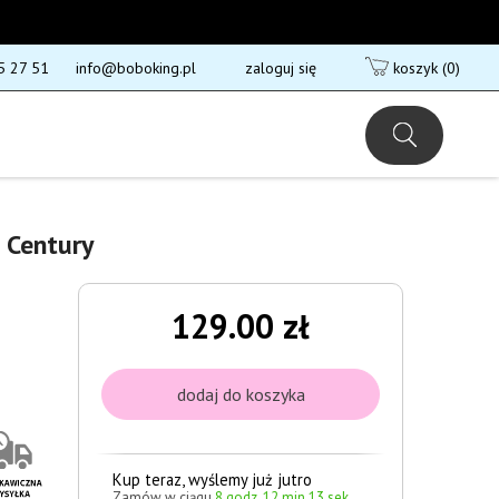
5 27 51
info@boboking.pl
zaloguj się
koszyk
(0)
 Century
129.00 zł
Kup teraz, wyślemy już jutro
Zamów w ciągu
8 godz. 12 min 13 sek