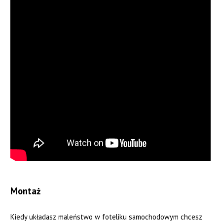
Montaż
Kiedy układasz maleństwo w foteliku samochodowym chcesz