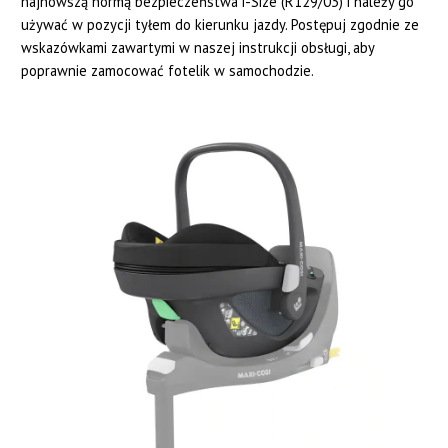
najnowszą normą bezpieczeństwa i-Size (R129/03) i należy go
używać w pozycji tyłem do kierunku jazdy. Postępuj zgodnie ze
wskazówkami zawartymi w naszej instrukcji obsługi, aby
poprawnie zamocować fotelik w samochodzie.