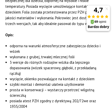
bezpiecznej dla dziecka, odpornej na wysokie i niskie
temperatury. Posiada wycięcie umożliwiające kontakt z
dzieckiem. Folia została przetestowana przez PZH pod kątem
jakości materiałów i wykonania. Pokrowiec jest dostępny w
trzech wersjach, tak aby idealnie pasował do typu wózka.
Opis:
odporna na warunki atmosferyczne zabezpiecza dziecko i
wózek
wykonana z grubej, trwałej mlecznej folii
3 wersje do różnych rodzajów wózka dla lepszego
dopasowania (wózek spacerowy, głęboki, z przekładaną
rączką)
wycięcie, okienko pozwalające na kontakt z dzieckiem
szybki montaż i demontaż ułatwia użytkowanie
prosta w konserwacji – wystarczy przetrzeć wilgotną
ściereczką
posiada atest PZH zgodny z dyrektywą 202/72we oraz
1935/2004