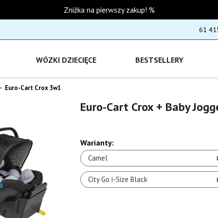
Zniżka na pierwszy zakup! %
61 41
WÓZKI DZIECIĘCE
BESTSELLERY
Euro-Cart Crox 3w1
Euro-Cart Crox + Baby Jogge
Warianty:
Camel
City Go i-Size Black