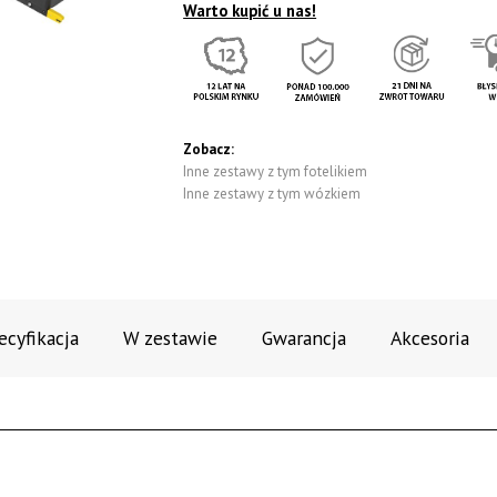
Warto kupić u nas!
Zobacz:
Inne zestawy z tym fotelikiem
Inne zestawy z tym wózkiem
ecyfikacja
W zestawie
Gwarancja
Akcesoria