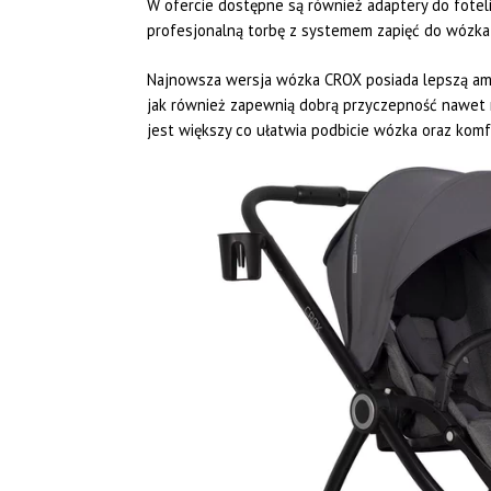
W ofercie dostępne są również adaptery do fote
profesjonalną torbę z systemem zapięć do wózk
Najnowsza wersja wózka CROX posiada lepszą amo
jak również zapewnią dobrą przyczepność nawet n
jest większy co ułatwia podbicie wózka oraz komf