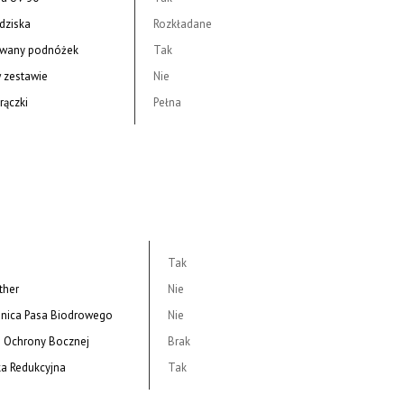
edziska
Rozkładane
owany podnóżek
Tak
w zestawie
Nie
rączki
Pełna
Tak
ther
Nie
nica Pasa Biodrowego
Nie
 Ochrony Bocznej
Brak
a Redukcyjna
Tak