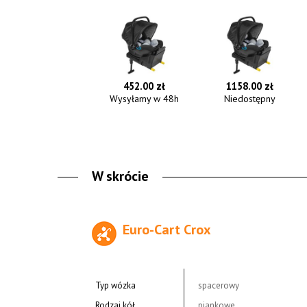
452.00 zł
1158.00 zł
Wysyłamy w 48h
Niedostępny
W skrócie
Euro-Cart Crox
Typ wózka
spacerowy
Rodzaj kół
piankowe