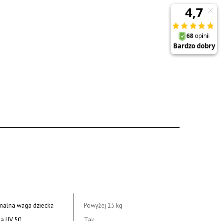
alna waga dziecka
Powyżej 15 kg
a UV 50
Tak