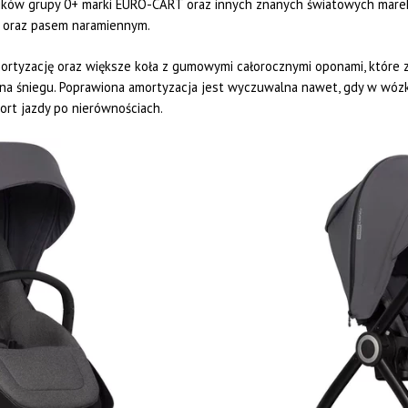
lików grupy 0+ marki EURO-CART oraz innych znanych światowych mar
a oraz pasem naramiennym.
rtyzację oraz większe koła z gumowymi całorocznymi oponami, które z
a śniegu. Poprawiona amortyzacja jest wyczuwalna nawet, gdy w wózku
ort jazdy po nierównościach.