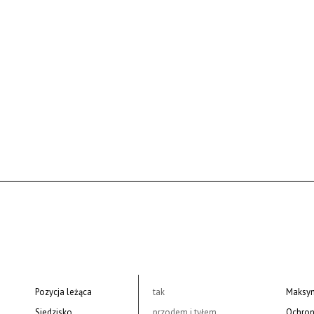
Pozycja leżąca
tak
Maksym
Siedzisko
przodem i tyłem
Ochron