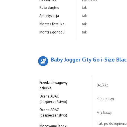
Koła skrętne
tak
Amortyzacja
tak
Montaż fotelika
tak
Montaż gondoli
tak
Baby Jogger City Go i-Size Bla
Przedział wagowy
0-13 kg
dziecka
Ocena ADAC
4 (na pasy)
(bezpieczeństwo)
Ocena ADAC
4 (z bazą)
(bezpieczeństwo)
Tak, po dokupieniu
Mocowane Isofix