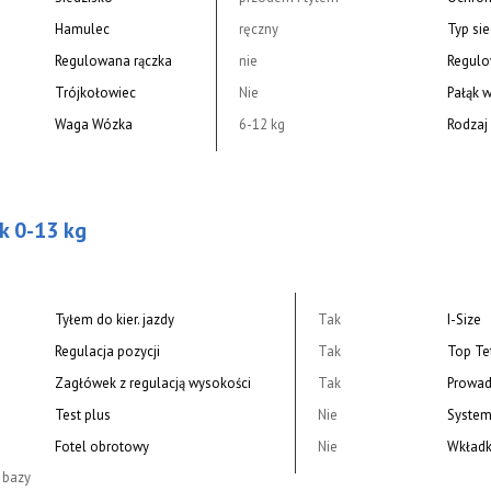
Hamulec
ręczny
Typ si
Regulowana rączka
nie
Regul
Trójkołowiec
Nie
Pałąk 
Waga Wózka
6-12 kg
Rodzaj 
ck 0-13 kg
Tyłem do kier. jazdy
Tak
I-Size
Regulacja pozycji
Tak
Top Te
Zagłówek z regulacją wysokości
Tak
Prowad
Test plus
Nie
System
Fotel obrotowy
Nie
Wkładk
 bazy