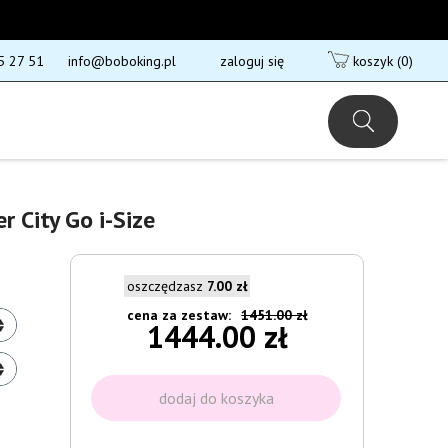
5 27 51
info@boboking.pl
zaloguj się
koszyk
(0)
r City Go i-Size
oszczędzasz
7.00 zł
cena za zestaw:
1451.00 zł
1444.00 zł