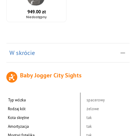
949.00 zł
Niedostępny
W skrócie
Baby Jogger City Sights
Typ wózka
spacerowy
Rodzaj kół
żelowe
Koła skrętne
tak
Amortyzacja
tak
Montaż fotelika
tak