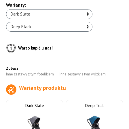
Warianty:
Dark Slate
Deep Black
Warto kupić u nas!
Zobacz:
Inne zestawy z tym fotelikiem
Inne zestawy z tym wózkiem
Warianty produktu
do koszyka
Dark Slate
Deep Teal