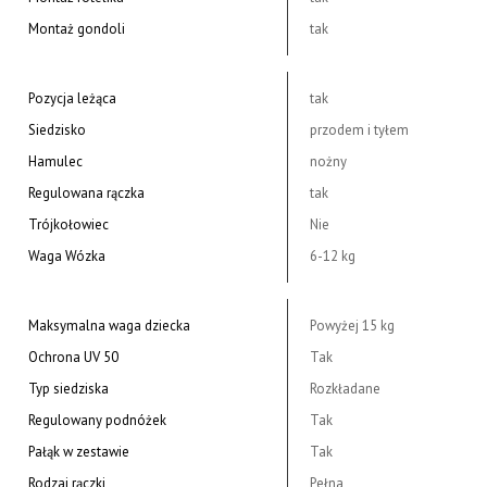
Montaż gondoli
tak
Pozycja leżąca
tak
Siedzisko
przodem i tyłem
Hamulec
nożny
Regulowana rączka
tak
Trójkołowiec
Nie
Waga Wózka
6-12 kg
Maksymalna waga dziecka
Powyżej 15 kg
Ochrona UV 50
Tak
Typ siedziska
Rozkładane
Regulowany podnóżek
Tak
Pałąk w zestawie
Tak
Rodzaj rączki
Pełna