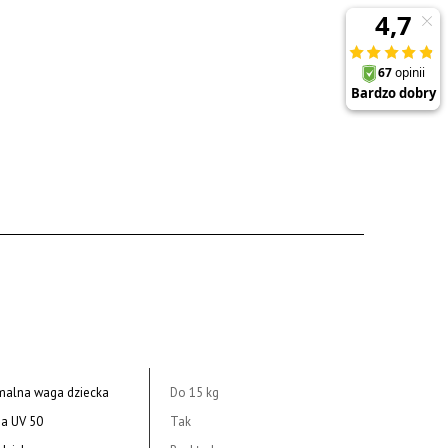
alna waga dziecka
Do 15 kg
a UV 50
Tak