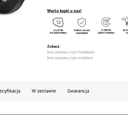
Warto kupić u nas!
Zobacz:
Inne zestawy z tym fotelikiem
Inne zestawy z tym wózkiem
ecyfikacja
W zestawie
Gwarancja