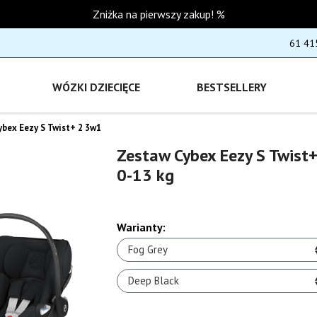
Zniżka na pierwszy zakup! %
61 41
WÓZKI DZIECIĘCE
BESTSELLERY
ybex Eezy S Twist+ 2 3w1
Zestaw Cybex Eezy S Twist+
0-13 kg
Warianty:
Fog Grey
Deep Black