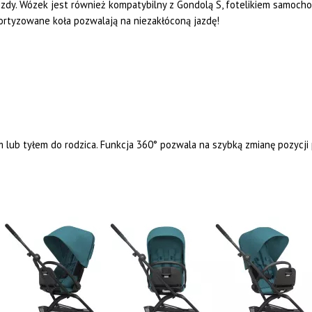
jazdy. Wózek jest również kompatybilny z Gondolą S, fotelikiem samoc
rtyzowane koła pozwalają na niezakłóconą jazdę!
lub tyłem do rodzica. Funkcja 360° pozwala na szybką zmianę pozycji p