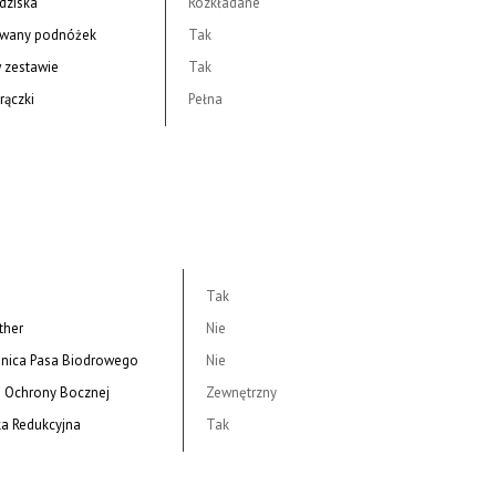
edziska
Rozkładane
owany podnóżek
Tak
w zestawie
Tak
rączki
Pełna
Tak
ther
Nie
nica Pasa Biodrowego
Nie
 Ochrony Bocznej
Zewnętrzny
a Redukcyjna
Tak