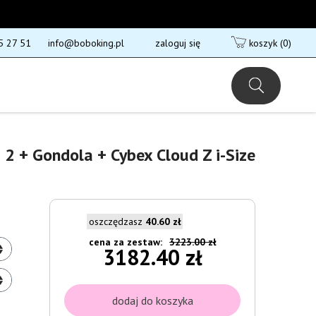
5 27 51
info@boboking.pl
zaloguj się
koszyk
(0)
 2 + Gondola + Cybex Cloud Z i-Size
oszczędzasz
40.60 zł
cena za zestaw:
3223.00 zł
3182.40 zł