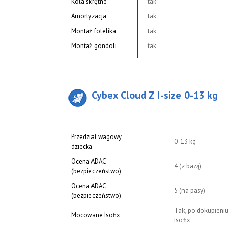
Koła skrętne
tak
Amortyzacja
tak
Montaż fotelika
tak
Montaż gondoli
tak
Cybex Cloud Z I-size 0-13 kg
Przedział wagowy
0-13 kg
dziecka
Ocena ADAC
4 (z bazą)
(bezpieczeństwo)
Ocena ADAC
5 (na pasy)
(bezpieczeństwo)
Tak, po dokupieniu
Mocowane Isofix
isofix