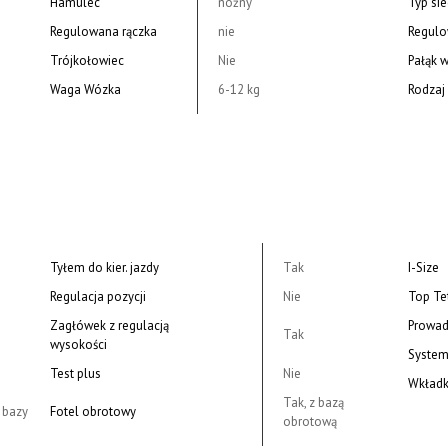
Hamulec
nożny
Typ si
Regulowana rączka
nie
Regul
Trójkołowiec
Nie
Pałąk 
Waga Wózka
6-12 kg
Rodzaj 
Tyłem do kier. jazdy
Tak
I-Size
Regulacja pozycji
Nie
Top Te
Zagłówek z regulacją
Prowad
Tak
wysokości
System
Test plus
Nie
Wkładk
Tak, z bazą
 bazy
Fotel obrotowy
obrotową