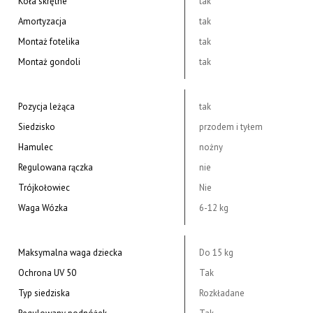
Koła skrętne
tak
Amortyzacja
tak
Montaż fotelika
tak
Montaż gondoli
tak
Pozycja leżąca
tak
Siedzisko
przodem i tyłem
Hamulec
nożny
Regulowana rączka
nie
Trójkołowiec
Nie
Waga Wózka
6-12 kg
Maksymalna waga dziecka
Do 15 kg
Ochrona UV 50
Tak
Typ siedziska
Rozkładane