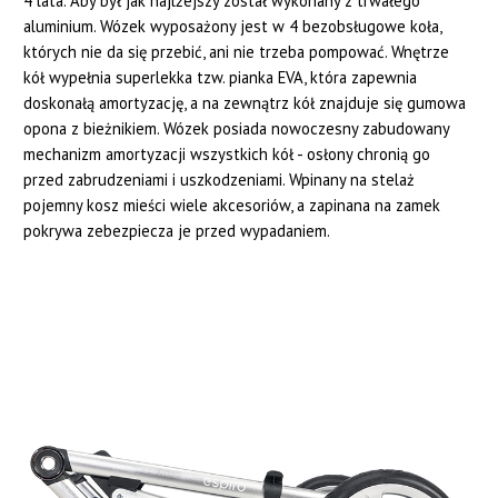
4 lata. Aby był jak najlżejszy został wykonany z trwałego
aluminium. Wózek wyposażony jest w 4 bezobsługowe koła,
których nie da się przebić, ani nie trzeba pompować. Wnętrze
kół wypełnia superlekka tzw. pianka EVA, która zapewnia
doskonałą amortyzację, a na zewnątrz kół znajduje się gumowa
opona z bieżnikiem. Wózek posiada nowoczesny zabudowany
mechanizm amortyzacji wszystkich kół - osłony chronią go
przed zabrudzeniami i uszkodzeniami. Wpinany na stelaż
pojemny kosz mieści wiele akcesoriów, a zapinana na zamek
pokrywa zebezpiecza je przed wypadaniem.