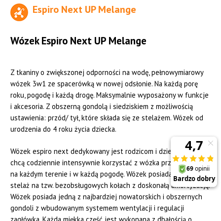
Espiro Next UP Melange
Wózek Espiro Next UP Melange
Z tkaniny o zwiększonej odporności na wodę, pełnowymiarowy
wózek 3w1 ze spacerówką w nowej odsłonie. Na każdą porę
roku, pogodę i każdą drogę. Maksymalnie wyposażony w funkcje
i akcesoria. Z obszerną gondolą i siedziskiem z możliwością
ustawienia: przód/ tył, które składa się ze stelażem. Wózek od
urodzenia do 4 roku życia dziecka.
Wózek espiro next dedykowany jest rodzicom i dzieciom, którzy
chcą codziennie intensywnie korzystać z wózka przez cały rok,
na każdym terenie i w każdą pogodę. Wózek posiada solidny
stelaż na tzw. bezobsługowych kołach z doskonałą amortyzacją.
Wózek posiada jedną z najbardziej nowatorskich i obszernych
gondoli z wbudowanym systemem wentylacji i regulacji
zagłówka. Każda miękka część jest wykonana z dbałością o