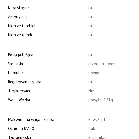
Koła skrętne
tak
Amortyzacja
tak
Montaż fotelika
tak
Montaż gondoli
tak
Pozycja leżąca
tak
Siedzisko
przodem i tyłem
Hamulec
nożny
Regulowana rączka
tak
Trójkołowiec
Nie
Waga Wózka
powyżej 12 kg
Maksymalna waga dziecka
Powyżej 15 kg
Ochrona UV 50
Tak
Typ siedziska
Rozkładane