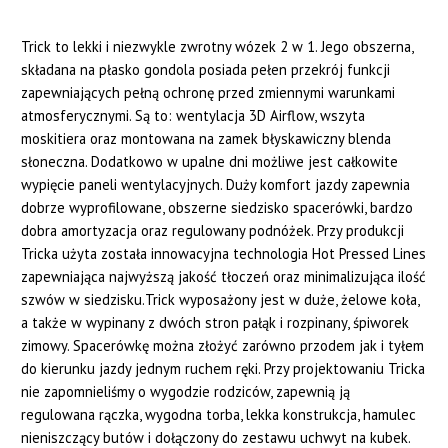
Trick to lekki i niezwykle zwrotny wózek 2 w 1. Jego obszerna,
składana na płasko gondola posiada pełen przekrój funkcji
zapewniających pełną ochronę przed zmiennymi warunkami
atmosferycznymi. Są to: wentylacja 3D Airflow, wszyta
moskitiera oraz montowana na zamek błyskawiczny blenda
słoneczna. Dodatkowo w upalne dni możliwe jest całkowite
wypięcie paneli wentylacyjnych. Duży komfort jazdy zapewnia
dobrze wyprofilowane, obszerne siedzisko spacerówki, bardzo
dobra amortyzacja oraz regulowany podnóżek. Przy produkcji
Tricka użyta została innowacyjna technologia Hot Pressed Lines
zapewniająca najwyższą jakość tłoczeń oraz minimalizująca ilość
szwów w siedzisku.Trick wyposażony jest w duże, żelowe koła,
a także w wypinany z dwóch stron pałąk i rozpinany, śpiworek
zimowy. Spacerówkę można złożyć zarówno przodem jak i tyłem
do kierunku jazdy jednym ruchem ręki. Przy projektowaniu Tricka
nie zapomnieliśmy o wygodzie rodziców, zapewnią ją
regulowana rączka, wygodna torba, lekka konstrukcja, hamulec
nieniszczący butów i dołączony do zestawu uchwyt na kubek.