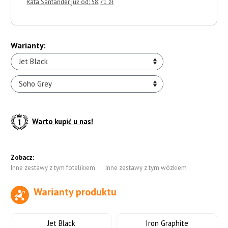
Rata Santander już od: 58,71 zł
Warianty:
Jet Black
Soho Grey
Warto kupić u nas!
Zobacz:
Inne zestawy z tym fotelikiem
Inne zestawy z tym wózkiem
Warianty produktu
do koszyka
Jet Black
Iron Graphite