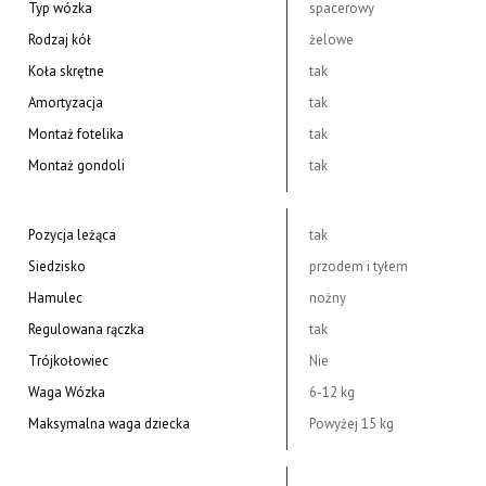
Typ wózka
spacerowy
Rodzaj kół
żelowe
Koła skrętne
tak
Amortyzacja
tak
Montaż fotelika
tak
Montaż gondoli
tak
Pozycja leżąca
tak
Siedzisko
przodem i tyłem
Hamulec
nożny
Regulowana rączka
tak
Trójkołowiec
Nie
Waga Wózka
6-12 kg
Maksymalna waga dziecka
Powyżej 15 kg