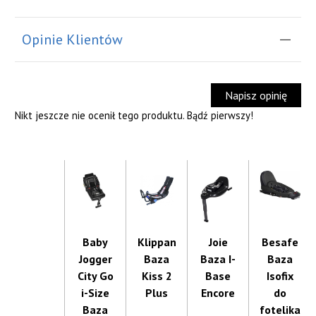
Opinie Klientów
Napisz opinię
Nikt jeszcze nie ocenił tego produktu. Bądź pierwszy!
Baby
Klippan
Joie
Besafe
Jogger
Baza
Baza I-
Baza
City Go
Kiss 2
Base
Isofix
i-Size
Plus
Encore
do
Baza
fotelika