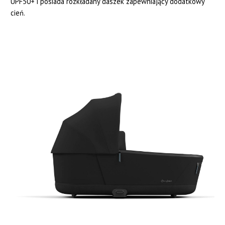
UPF50+ i posiada rozkładany daszek zapewniający dodatkowy
cień.