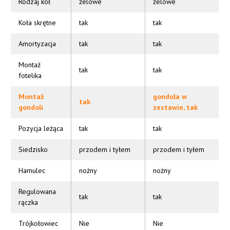
Rodzaj kół
żelowe
żelowe
Koła skrętne
tak
tak
Amortyzacja
tak
tak
Montaż
tak
tak
fotelika
Montaż
gondola w
tak
gondoli
zestawie, tak
Pozycja leżąca
tak
tak
Siedzisko
przodem i tyłem
przodem i tyłem
Hamulec
nożny
nożny
Regulowana
tak
tak
rączka
Trójkołowiec
Nie
Nie