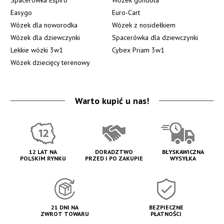
Easygo
Euro-Cart
Wózek dla noworodka
Wózek z nosidełkiem
Wózek dla dziewczynki
Spacerówka dla dziewczynki
Lekkie wózki 3w1
Cybex Priam 3w1
Wózek dziecięcy terenowy
Warto kupić u nas!
12 LAT NA
DORADZTWO
BŁYSKAWICZNA
POLSKIM RYNKU
PRZED I PO ZAKUPIE
WYSYŁKA
21 DNI NA
BEZPIECZNE
ZWROT TOWARU
PŁATNOŚCI