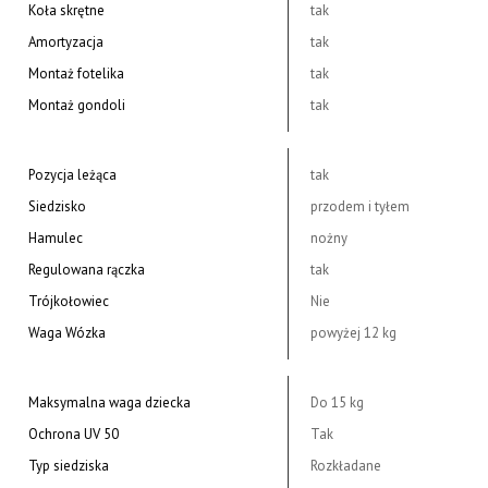
Koła skrętne
tak
Amortyzacja
tak
Montaż fotelika
tak
Montaż gondoli
tak
Pozycja leżąca
tak
Siedzisko
przodem i tyłem
Hamulec
nożny
Regulowana rączka
tak
Trójkołowiec
Nie
Waga Wózka
powyżej 12 kg
Maksymalna waga dziecka
Do 15 kg
Ochrona UV 50
Tak
Typ siedziska
Rozkładane