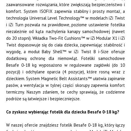
zaawansowane rozwiązania, które zwiększają bezpieczeństwo i
komfort. System ISOFIX zapewnia stabilny i prosty montaż, a
technologia Universal Level Technology™ w modelach iZi Twist
i iZi Turn pozwala na prawidłowe, poziome ustawienie fotelika
niezależnie od kąta nachylenia kanapy samochodowej (nawet
do 20 stopni). Wkładka Two-Fit Cushions™ w iZi Modular X1 i iZi
Twist dopasowuje się do ciała dziecka, zapewniając stabilność i
wygodę, a moduł Baby Shell™ w iZi Twist B i-Size oferuje
dodatkową ochronę dla niemowląt. Foteliki samochodowe
Besafe 0-18 kg wyposażono w regulowane zagłówki (do 10
pozycji) i odchylane oparcia (4 pozycje), które rosną wraz z
dzieckiem. System Magnetic Belt Assistants™ ułatwia zapinanie
pasów, a wentylacja w tylnej części skorupy zapewnia komfort
termiczny. Naszym zdaniem, te cechy sprawiają, że codzienne
podróże są łatwiejsze i bezpieczniejsze.
Co zyskasz wybierając fotelik dla dziecka Besafe 0-18 kg?
W naszej ofercie znajdziesz fotelik Besafe 0-18 kg, który łączy