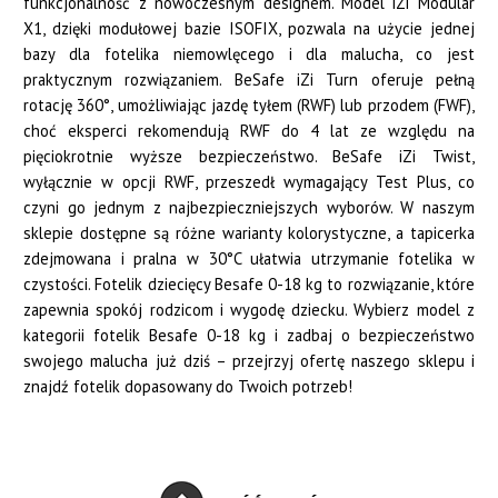
funkcjonalność z nowoczesnym designem. Model iZi Modular
X1, dzięki modułowej bazie ISOFIX, pozwala na użycie jednej
bazy dla fotelika niemowlęcego i dla malucha, co jest
praktycznym rozwiązaniem. BeSafe iZi Turn oferuje pełną
rotację 360°, umożliwiając jazdę tyłem (RWF) lub przodem (FWF),
choć eksperci rekomendują RWF do 4 lat ze względu na
pięciokrotnie wyższe bezpieczeństwo. BeSafe iZi Twist,
wyłącznie w opcji RWF, przeszedł wymagający Test Plus, co
czyni go jednym z najbezpieczniejszych wyborów. W naszym
sklepie dostępne są różne warianty kolorystyczne, a tapicerka
zdejmowana i pralna w 30°C ułatwia utrzymanie fotelika w
czystości. Fotelik dziecięcy Besafe 0-18 kg to rozwiązanie, które
zapewnia spokój rodzicom i wygodę dziecku. Wybierz model z
kategorii fotelik Besafe 0-18 kg i zadbaj o bezpieczeństwo
swojego malucha już dziś – przejrzyj ofertę naszego sklepu i
znajdź fotelik dopasowany do Twoich potrzeb!