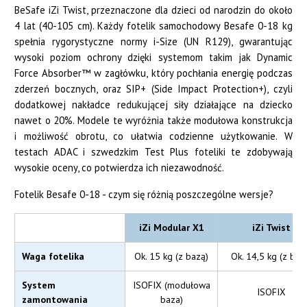
BeSafe iZi Twist, przeznaczone dla dzieci od narodzin do około
4 lat (40-105 cm). Każdy fotelik samochodowy Besafe 0-18 kg
spełnia rygorystyczne normy i-Size (UN R129), gwarantując
wysoki poziom ochrony dzięki systemom takim jak Dynamic
Force Absorber™ w zagłówku, który pochłania energię podczas
zderzeń bocznych, oraz SIP+ (Side Impact Protection+), czyli
dodatkowej nakładce redukującej siły działające na dziecko
nawet o 20%. Modele te wyróżnia także modułowa konstrukcja
i możliwość obrotu, co ułatwia codzienne użytkowanie. W
testach ADAC i szwedzkim Test Plus foteliki te zdobywają
wysokie oceny, co potwierdza ich niezawodność.
Fotelik Besafe 0-18 - czym się różnią poszczególne wersje?
iZi Modular X1
iZi Twist
Waga fotelika
Ok. 15 kg (z bazą)
Ok. 14,5 kg (z baz
System
ISOFIX (modułowa
ISOFIX
zamontowania
baza)