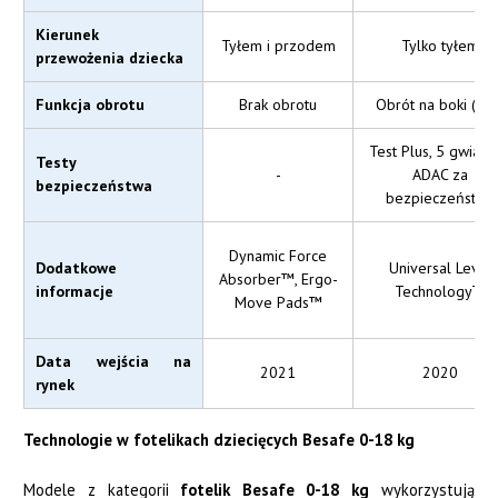
Kierunek
Tyłem i przodem
Tylko tyłem
przewożenia dziecka
Funkcja obrotu
Brak obrotu
Obrót na boki (90
Test Plus, 5 gwiaz
Testy
-
ADAC za
bezpieczeństwa
bezpieczeństwo
Dynamic Force
Dodatkowe
Universal Level
Absorber™, Ergo-
informacje
Technology™
Move Pads™
Data wejścia na
2021
2020
rynek
Technologie w fotelikach dziecięcych Besafe 0-18 kg
Modele z kategorii
fotelik Besafe 0-18 kg
wykorzystują