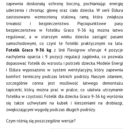
zapewnia doskonałą ochronę boczną, pochłaniając energię
uderzenia i chroniąc głowę oraz ciało dziecka. W serii Eldura
zastosowano wzmocnioną stalową ramę, która zwiększa
trwałość i bezpieczeństwo. Pięciopunktowe pasy
bezpieczeństwa w foteliku Graco 9-36 kg można łatwo
regulować, a w starszym wieku dziecka zastąpić pasami
samochodowymi, co czyni te foteliki praktycznymi na lata.
Fotelik Graco 9-36 kg
z linii Flexigrow oferuje 4 pozycje
nachylenia oparcia i 9 pozycji regulacji zagłówka, co pozwala
dopasować fotelik do wzrostu i potrzeb dziecka. Modele Energi
i Eldura wyposażono w system wentylacyjny, który zapewnia
komfort termiczny podczas letnich podróży. Naszym zdaniem,
szczególnie cenna jest możliwość łatwego demontażu
tapicerki, którą można prać w pralce, co ułatwia utrzymanie
fotelika w czystości. Fotelik dla dziecka Graco 9-36 kg wyróżnia
się także uchwytami na kubek i kieszeniami na drobiazgi,
zwiększającymi wygodę podczas długich podróży.
Czym różnią się poszczególne wersje?