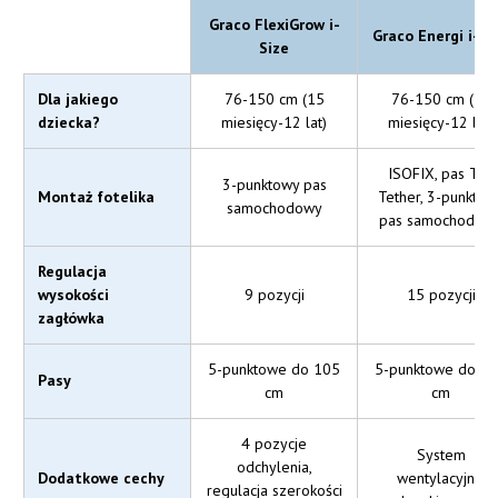
Graco FlexiGrow i-
Graco Energi i-Si
Size
Dla jakiego
76-150 cm (15
76-150 cm (15
dziecka?
miesięcy-12 lat)
miesięcy-12 lat)
ISOFIX, pas Top
3-punktowy pas
Montaż fotelika
Tether, 3-punktow
samochodowy
pas samochodow
Regulacja
wysokości
9 pozycji
15 pozycji
zagłówka
5-punktowe do 105
5-punktowe do 1
Pasy
cm
cm
4 pozycje
System
odchylenia,
Dodatkowe cechy
wentylacyjny,
regulacja szerokości