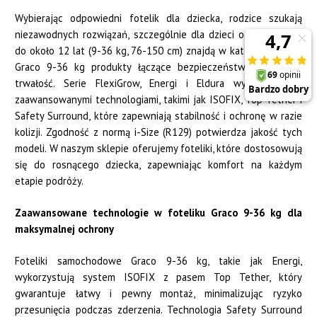
Wybierając odpowiedni fotelik dla dziecka, rodzice szukają
niezawodnych rozwiązań, szczególnie dla dzieci od 9 miesięcy
do około 12 lat (9-36 kg, 76-150 cm) znajdą w kategorii fotelik
Graco 9-36 kg produkty łączące bezpieczeństwo, wygodę i
trwałość. Serie FlexiGrow, Energi i Eldura wyróżniają się
zaawansowanymi technologiami, takimi jak ISOFIX, Top Tether i
Safety Surround, które zapewniają stabilność i ochronę w razie
kolizji. Zgodność z normą i-Size (R129) potwierdza jakość tych
modeli. W naszym sklepie oferujemy foteliki, które dostosowują
się do rosnącego dziecka, zapewniając komfort na każdym
etapie podróży.
Zaawansowane technologie w foteliku Graco 9-36 kg dla
maksymalnej ochrony
Foteliki samochodowe Graco 9-36 kg, takie jak Energi,
wykorzystują system ISOFIX z pasem Top Tether, który
gwarantuje łatwy i pewny montaż, minimalizując ryzyko
przesunięcia podczas zderzenia. Technologia Safety Surround