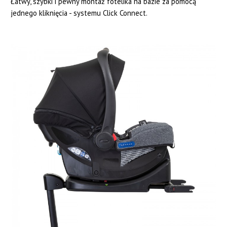
Łatwy, szybki i pewny montaż fotelika na bazie za pomocą
jednego kliknięcia - systemu Click Connect.