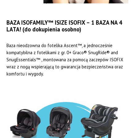
BAZA ISOFAMILY™ ISIZE ISOFIX – 1 BAZA NA 4
LATA! (do dokupienia osobno)
Baza nieodzowna do fotelika Ascent™, a jednocześnie
kompatybilna z fotelikami z gr. 0+ Graco® SnugRide® and
SnugEssentials™ , montowana za pomocą zaczepów ISOFIX
wraz z nogą wspierającą to gwarancja bezpieczeństwa oraz
komfortu i wygody.