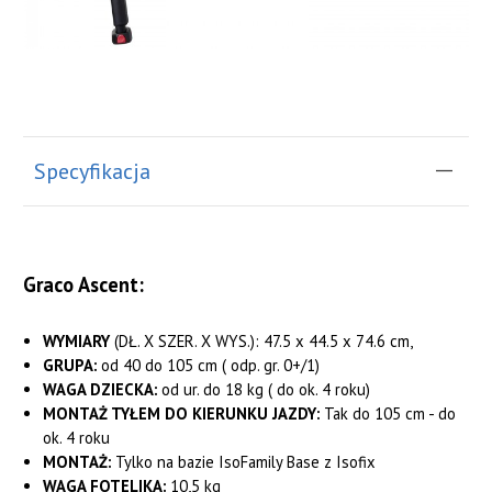
Specyfikacja
Graco Ascent:
WYMIARY
(DŁ. X SZER. X WYS.):
47.5 x 44.5 x 74.6
cm,
GRUPA:
od 40 do 105 cm ( odp. gr. 0+/1)
WAGA DZIECKA:
od ur. do 18 kg ( do ok. 4 roku)
MONTAŻ TYŁEM DO KIERUNKU JAZDY:
Tak do 105 cm - do
ok. 4 roku
MONTAŻ:
Tylko na bazie IsoFamily Base z Isofix
WAGA FOTELIKA:
10,5 kg