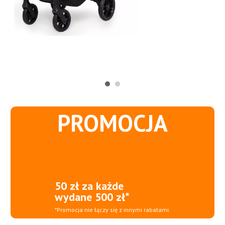
PROMOCJA
50 zł za każde
wydane 500 zł*
*Promocja nie łączy się z innymi rabatami.