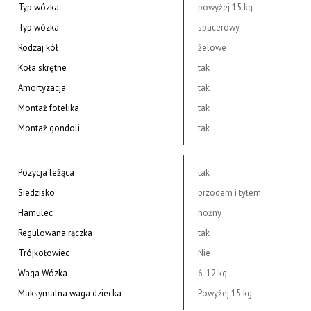
Typ wózka
powyżej 15 kg
Typ wózka
spacerowy
Rodzaj kół
żelowe
Koła skrętne
tak
Amortyzacja
tak
Montaż fotelika
tak
Montaż gondoli
tak
Pozycja leżąca
tak
Siedzisko
przodem i tyłem
Hamulec
nożny
Regulowana rączka
tak
Trójkołowiec
Nie
Waga Wózka
6-12 kg
Maksymalna waga dziecka
Powyżej 15 kg