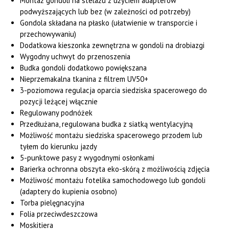
Montaż gondoli na stelażu z użyciem adapterów
podwyższających lub bez (w zależności od potrzeby)
Gondola składana na płasko (ułatwienie w transporcie i
przechowywaniu)
Dodatkowa kieszonka zewnętrzna w gondoli na drobiazgi
Wygodny uchwyt do przenoszenia
Budka gondoli dodatkowo powiększana
Nieprzemakalna tkanina z filtrem UV50+
3-poziomowa regulacja oparcia siedziska spacerowego do
pozycji leżącej włącznie
Regulowany podnóżek
Przedłużana, regulowana budka z siatką wentylacyjną
Możliwość montażu siedziska spacerowego przodem lub
tyłem do kierunku jazdy
5-punktowe pasy z wygodnymi osłonkami
Barierka ochronna obszyta eko-skórą z możliwością zdjęcia
Możliwość montażu fotelika samochodowego lub gondoli
(adaptery do kupienia osobno)
Torba pielęgnacyjna
Folia przeciwdeszczowa
Moskitiera