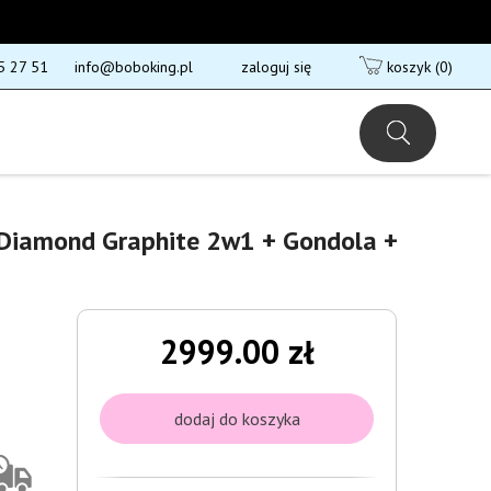
5 27 51
info@boboking.pl
zaloguj się
koszyk
(0)
Diamond Graphite 2w1 + Gondola +
2999.00 zł