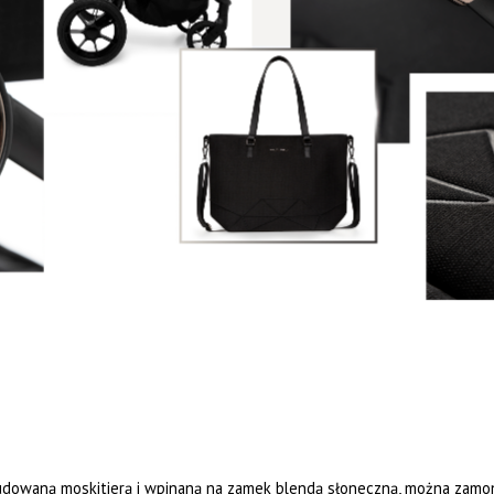
owaną moskitierą i wpinaną na zamek blendą słoneczną, można zamon