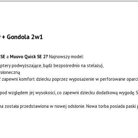
y + Gondola 2w1
 SE
a
Muuvo Quick SE 2?
Najnowszy model:
tery podwyższające, bądź bezpośrednio na stelażu),
wsłoneczną
2 zapewni komfort dziecku poprzez wyposażenie w perforowane oparc
 pod względem jej wysokości, co zapewni dziecku dodatkową wygodę. 
została przedstawiona w nowej odsłonie. Nowa torba posiada paski p