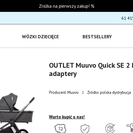
Zniżka na pierwszy zakup! %
61 41
WÓZKI DZIECIĘCE
BESTSELLERY
OUTLET Muuvo Quick SE 2 
adaptery
Producent:
Muuvo
|
Źródło: polska dystrybucja
Warto kupić u nas!