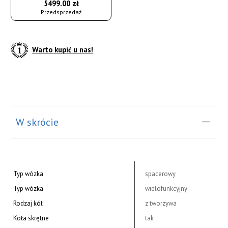
5499.00 zł
Przedsprzedaż
Warto kupić u nas!
do koszyka
W skrócie
Typ wózka
spacerowy
Typ wózka
wielofunkcyjny
Rodzaj kół
z tworzywa
Koła skrętne
tak