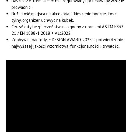
Daszek z filtrem UPF 50+ – regulowany i przesuwany wzdłuż
prowadnic.
Duża ilość miejsca na akcesoria – kieszenie boczne, kosz
tylny, organizer, uchwyt na kubek.
Certyfikaty bezpieczeństwa – zgodny z normami ASTM F833-
21 / EN 1888-1:2018 + A1:2022.
Zdobywca nagrody iF DESIGN AWARD 2025 – potwierdzenie
najwyższej jakości wzornictwa, funkcjonalności i trwałości.