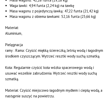
Masa wagonu:
42,28 funta (19,18 kg)
Waga ławki:
4,94 funta (2,24 kg) na ławkę
Masa wagonu z pojedynczą ławką:
47,22 funta (21,42 kg)
Masa wagonu z obiema ławkami:
52,16 funta (23,66 kg)
Materiał:
Aluminium,
Pielęgnacja
ramy : Rama: Czyścić miękką ściereczką, letnią wodą i łagodnym
środkiem czyszczącym. Wytrzeć resztki wody suchą szmatką.
Koła: Regularnie czyścić koła wózka spacerowego wodą i
usuwać wszelkie zabrudzenia. Wytrzeć resztki wody suchą
szmatką.
Materiał: Czyścić miejscowo łagodnym mydłem i ciepłą wodą, a
następnie suszyć na powietrzu.