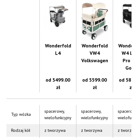
Wonderfold
Wonderfold
Wonderf
L4
VW4
W4 Lu
Volkswagen
Pro Va
Gogh
od 5499.00
od 5599.00
od 5899
zł
zł
zł
spacerowy,
spacerowy,
spacerowy
Typ wózka
wielofunkcyjny
wielofunkcyjny
wielofunkc
Rodzaj kół
z tworzywa
z tworzywa
z tworzyw