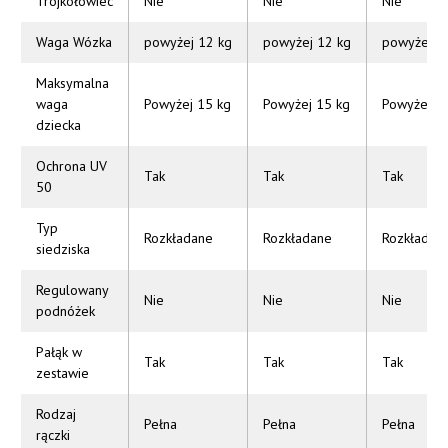
Trójkołowiec
Nie
Nie
Nie
Waga Wózka
powyżej 12 kg
powyżej 12 kg
powyżej 1
Maksymalna
waga
Powyżej 15 kg
Powyżej 15 kg
Powyżej 1
dziecka
Ochrona UV
Tak
Tak
Tak
50
Typ
Rozkładane
Rozkładane
Rozkładan
siedziska
Regulowany
Nie
Nie
Nie
podnóżek
Pałąk w
Tak
Tak
Tak
zestawie
Rodzaj
Pełna
Pełna
Pełna
rączki