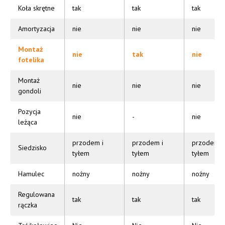
Koła skrętne
tak
tak
tak
Amortyzacja
nie
nie
nie
Montaż
nie
tak
nie
fotelika
Montaż
nie
nie
nie
gondoli
Pozycja
nie
-
nie
leżąca
przodem i
przodem i
przodem i
Siedzisko
tyłem
tyłem
tyłem
Hamulec
nożny
nożny
nożny
Regulowana
tak
tak
tak
rączka