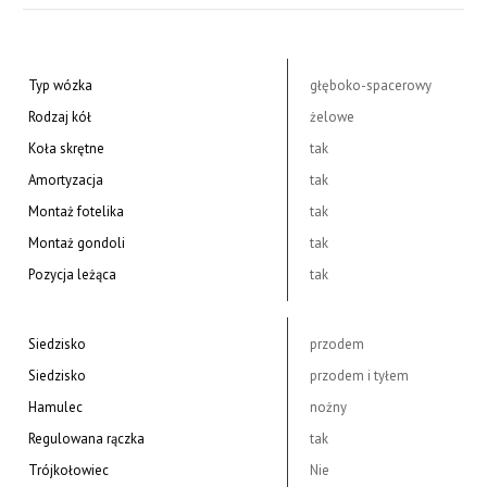
Typ wózka
głęboko-spacerowy
Rodzaj kół
żelowe
Koła skrętne
tak
Amortyzacja
tak
Montaż fotelika
tak
Montaż gondoli
tak
Pozycja leżąca
tak
Siedzisko
przodem
Siedzisko
przodem i tyłem
Hamulec
nożny
Regulowana rączka
tak
Trójkołowiec
Nie