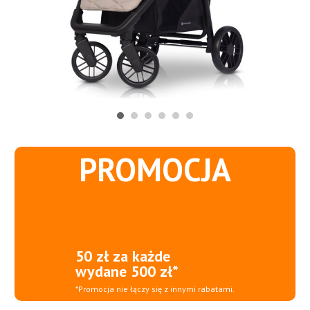
PROMOCJA
50 zł za każde
wydane 500 zł*
*Promocja nie łączy się z innymi rabatami.