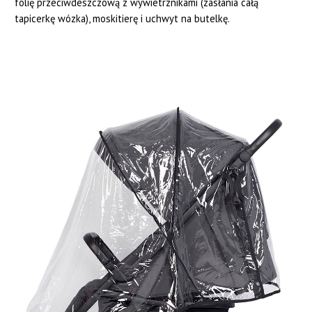
folię przeciwdeszczową z wywietrznikami (zasłania całą
tapicerkę wózka), moskitierę i uchwyt na butelkę.