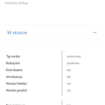
Instrukcję obsługi
do koszyka
W skrócie
Typ wózka
spacerowy
Rodzaj kół
piankowe
Koła skrętne
tak
Amortyzacja
tak
Montaż fotelika
nie
Montaż gondoli
nie