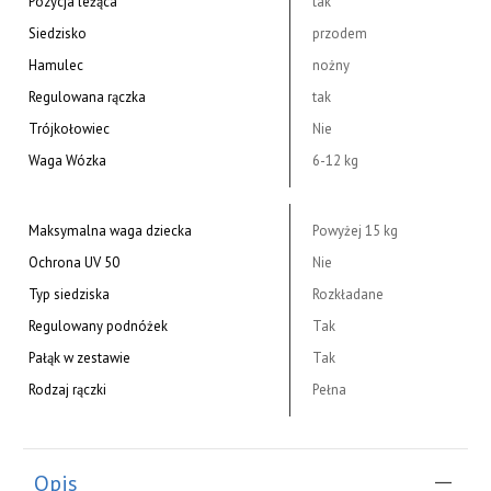
Pozycja leżąca
tak
Siedzisko
przodem
Hamulec
nożny
Regulowana rączka
tak
Trójkołowiec
Nie
Waga Wózka
6-12 kg
Maksymalna waga dziecka
Powyżej 15 kg
Ochrona UV 50
Nie
Typ siedziska
Rozkładane
Regulowany podnóżek
Tak
Pałąk w zestawie
Tak
Rodzaj rączki
Pełna
Opis