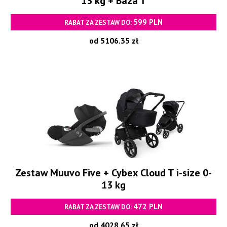
13 kg + Baza T
599 PLN
RABAT ZA ZESTAW DO:
od 5106.35 zł
Zestaw Muuvo Five + Cybex Cloud T i-size 0-
13 kg
472 PLN
RABAT ZA ZESTAW DO:
od 4028.65 zł